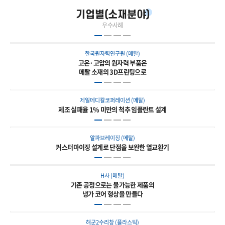
기업별(소재분야)
우수사례
한국원자력연구원 (메탈)
고온·고압의 원자력 부품은
메탈 소재의 3D프린팅으로
제일메디칼코퍼레이션 (메탈)
제조 실패율 1% 미만의 척추 임플란트 설계
알파브레이징 (메탈)
커스터마이징 설계로 단점을 보완한 열교환기
H사 (메탈)
기존 공정으로는 불가능한 제품의
냉가 코어 형상을 만들다
해군2수리창 (플라스틱)