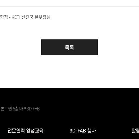
향점 - KETI 신진국 본부장님
목록
론트원 6층 마포3D-FAB
전문인력 양성교육
3D-FAB 행사
알