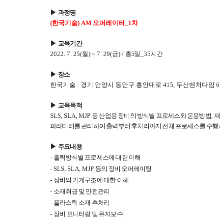
▶
과정명
(한국기술) AM 오퍼레이터
_1
차
▶
교육기간
2022. 7. 25(월
) ~ 7. 29(금
) /
총5
일
_35
시간
▶
장소
한국기술
: 경기 안양시 동안구 흥안대로 415, 두산벤처다임 6
▶
교육목적
SLS, SLA, MJP
등 산업용 장비의 방식별 프로세스와 운용방법
,
재
파라미터를 관리하여 출력부터 후처리까지 전체 프로세스를 수행하
▶
주요내용
-
출력방식별 프로세스에 대한 이해
-
SLS, SLA, MJP
등의 장비 오퍼레이팅
-
장비의 기계구조에 대한 이해
-
소재취급 및 안전관리
-
플라스틱 소재 후처리
-
장비 모니터링 및 유지보수