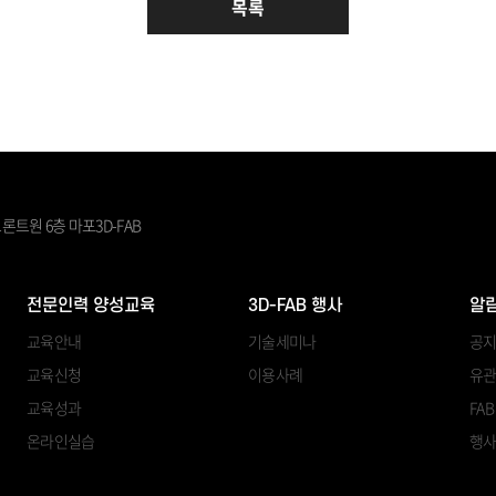
목록
론트원 6층 마포3D-FAB
전문인력 양성교육
3D-FAB 행사
알
교육안내
기술세미나
공
교육신청
이용사례
유관
교육성과
FA
온라인실습
행