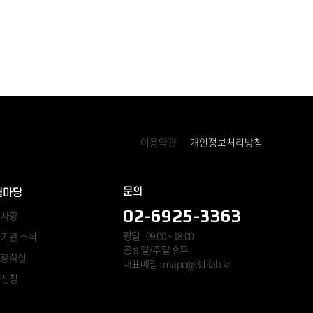
이용약관
개인정보처리방침
문의
림마당
02-6925-3363
지사항
평일 : 09:00 ~ 18:00
기관 소식
공휴일/주말 휴무
B 창작실
대표메일 : mapo@3d-fab.kr
사신청