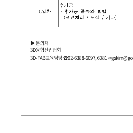
▶
문의처
3D
융합산업협회
3D-FAB
교육담당
☎
02-6388-6097, 6081
✉
gskim@go