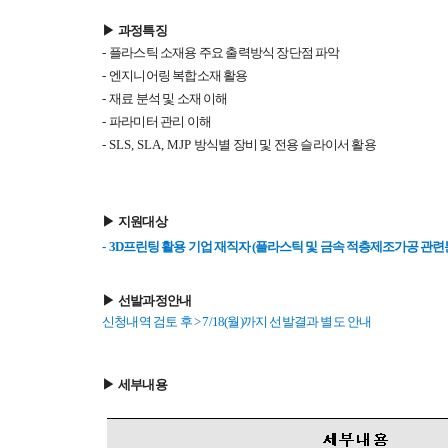
▶
과정특징
-
플라스틱 소재용 주요 출력방식 장단점 파악
-
엔지니어링 복합소재 활용
-
재료 분석 및 소재 이해
-
파라미터 관리 이해
-
SLS, SLA, MJP
방식별 장비 및 전용 슬라이서 활용
▶
지원대상
-
3D
프린팅 활용 기업 재직자
(
플라스틱 및 금속 적층제조가공 관
▶
선발과정안내
신청내역 검토 후 > 7/18(월)까지 선발결과 별도 안내
▶
세부내용