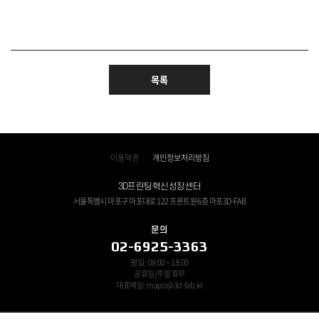
목록
이용약관
개인정보처리방침
3D프린팅혁신성장센터
서울특별시 마포구 마포대로 122 프론트원 6층 마포3D-FAB
문의
02-6925-3363
평일 : 09:00 ~ 18:00
공휴일/주말 휴무
대표메일 : mapo@3d-fab.kr