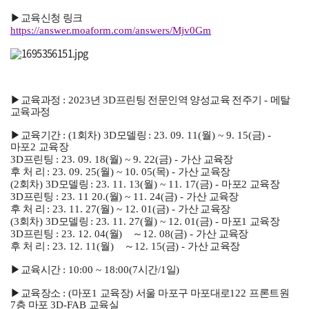
▶
교육신청 링크
https://answer.moaform.com/answers/Mjv0Gm
▶
교육과정
: 2023
년
3D
프린팅 전문인역 양성교육 전주기
-
메탈
교육과정
▶
교육기간
: (1
회차
) 3D
모델링
: 23. 09. 11(
월
) ~ 9. 15(
금
) -
마포
2
교육장
3D
프린팅
: 23. 09. 18(
월
) ~ 9. 22(
금
) -
가산 교육장
후 처 리
: 23. 09. 25(
월
) ~ 10. 05(
목
) -
가산 교육장
(2
회차
) 3D
모델링
: 23. 11. 13(
월
) ~ 11. 17(
금
) -
마포
2
교육장
3D
프린팅
: 23. 11 20.(
월
) ~ 11. 24(
금
) -
가산 교육장
후 처 리
: 23. 11. 27(
월
) ~ 12. 01(
금
) -
가산 교육장
(3
회차
) 3D
모델링
: 23. 11. 27(
월
) ~ 12. 01(
금
) -
마포
1
교육장
3D
프린팅
: 23. 12. 04(
월
)
～
12. 08(
금
) -
가산 교육장
후 처 리
: 23. 12. 11(
월
)
～
12. 15(
금
) -
가산 교육장
▶
교육시간
: 10:00 ~ 18:00(7
시간
/1
일
)
▶
교육장소
: (
마포
1
교육장
)
서울 마포구 마포대로
122
프론트원
7
층 마포
3D-FAB
교육실