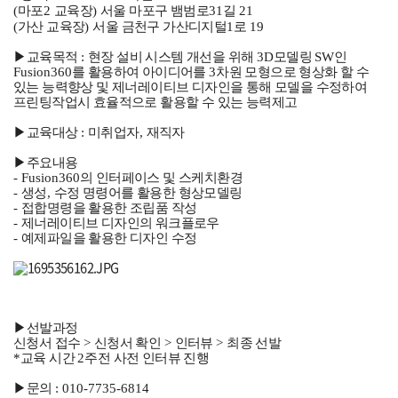
(
마포
2
교육장
)
서울 마포구 뱀범로
31
길
21
(
가산 교육장
)
서울 금천구 가산디지털
1
로
19
▶
교육목적
:
현장 설비 시스템 개선을 위해
3D
모델링
SW
인
Fusion360
를 활용하여 아이디어를
3
차원 모형으로 형상화 할 수
있는 능력향상 및 제너레이티브 디자인을 통해 모델을 수정하여
프린팅작업시 효율적으로 활용할 수 있는 능력제고
▶
교육대상
:
미취업자
,
재직자
▶
주요내용
- Fusion360
의 인터페이스 및 스케치환경
-
생성
,
수정 명령어를 활용한 형상모델링
-
접합명령을 활용한 조립품 작성
-
제너레이티브 디자인의 워크플로우
-
예제파일을 활용한 디자인 수정
▶
선발과정
신청서 접수
>
신청서 확인
>
인터뷰
>
최종 선발
*
교육 시간
2
주전 사전 인터뷰 진행
▶
문의
: 010-7735-6814