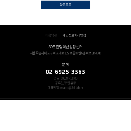
다운로드
이용약관
개인정보처리방침
3D프린팅혁신성장센터
서울특별시 마포구 마포대로 122 프론트원 6층 마포3D-FAB
문의
02-6925-3363
평일 : 09:00 ~ 18:00
공휴일/주말 휴무
대표메일 : mapo@3d-fab.kr
쓰리디프린팅연구조합 대표자 : 이조원 ㅣ 사업자등록번호 : 120-82-11694
Copyright © 3D-FAB All Rights Reserved.