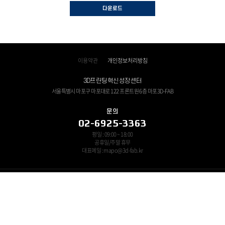
다운로드
이용약관
개인정보처리방침
3D프린팅혁신성장센터
서울특별시 마포구 마포대로 122 프론트원 6층 마포3D-FAB
문의
02-6925-3363
평일 : 09:00 ~ 18:00
공휴일/주말 휴무
대표메일 : mapo@3d-fab.kr
쓰리디프린팅연구조합 대표자 : 이조원 ㅣ 사업자등록번호 : 120-82-11694
Copyright © 3D-FAB All Rights Reserved.