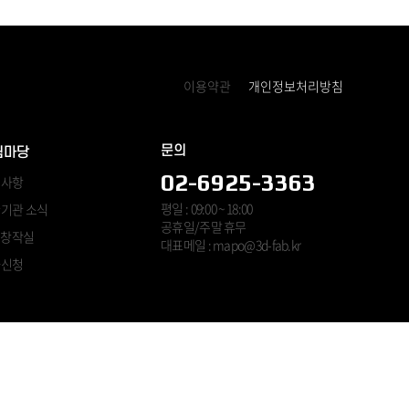
이용약관
개인정보처리방침
문의
림마당
02-6925-3363
지사항
평일 : 09:00 ~ 18:00
기관 소식
공휴일/주말 휴무
B 창작실
대표메일 : mapo@3d-fab.kr
사신청