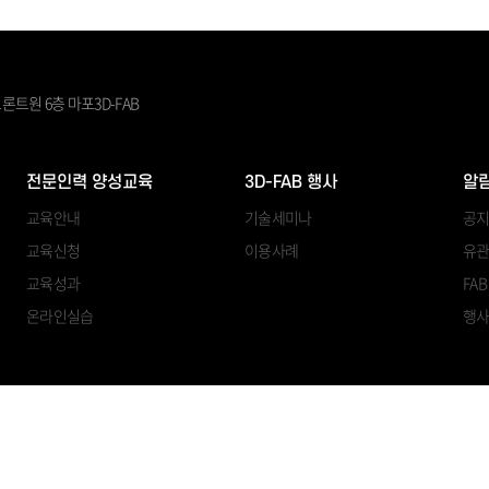
론트원 6층 마포3D-FAB
전문인력 양성교육
3D-FAB 행사
알
교육안내
기술세미나
공
교육신청
이용사례
유관
교육성과
FA
온라인실습
행