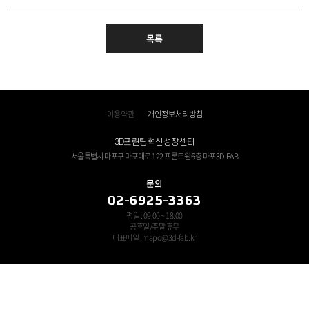
목록
이용약관
개인정보처리방침
3D프린팅혁신성장센터
서울특별시 마포구 마포대로 122 프론트원 6층 마포3D-FAB
문의
02-6925-3363
평일 : 09:00 ~ 18:00
공휴일/주말 휴무
대표메일 : mapo@3d-fab.kr
쓰리디프린팅연구조합 대표자 : 이조원 ㅣ 사업자등록번호 : 120-82-11694
Copyright © 3D-FAB All Rights Reserved.