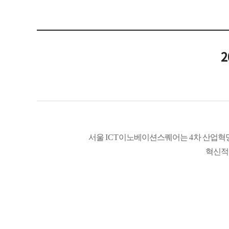
2
서울
ICT
이노베이션스퀘어는
4
차 산업혁
혁신적