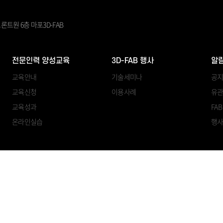
론트원 6층 마포3D-FAB
전문인력 양성교육
3D-FAB 행사
알
교육안내
기술세미나
공
교육신청
이용사례
유관
교육성과
FA
온라인실습
행