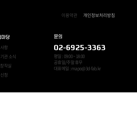
이용약관
개인정보처리방침
문의
림마당
02-6925-3363
지사항
평일 : 09:00 ~ 18:00
기관 소식
공휴일/주말 휴무
B 창작실
대표메일 : mapo@3d-fab.kr
사신청