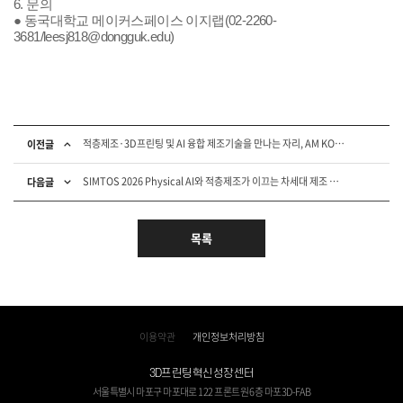
6. 문의
● ​동국대학교 메이커스페이스 이지랩(02-2260-
3681/leesj818@dongguk.edu)
적층제조·3D프린팅 및 AI 융합 제조기술을 만나는 자리, AM KOREA 2026
이전글
SIMTOS 2026 Physical AI와 적층제조가 이끄는 차세대 제조 심포지움 개최
다음글
목록
이용약관
개인정보처리방침
3D프린팅혁신성장센터
서울특별시 마포구 마포대로 122 프론트원 6층 마포3D-FAB