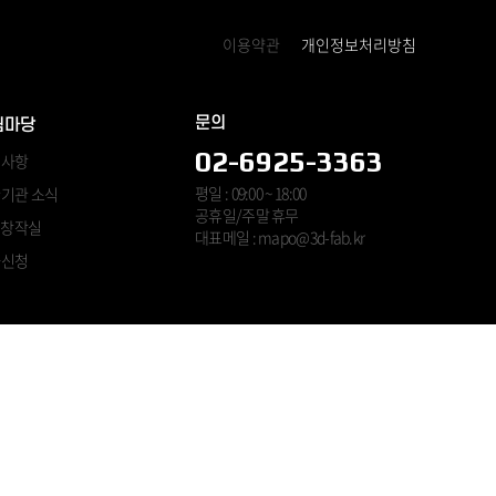
이용약관
개인정보처리방침
문의
림마당
02-6925-3363
지사항
평일 : 09:00 ~ 18:00
기관 소식
공휴일/주말 휴무
B 창작실
대표메일 : mapo@3d-fab.kr
사신청