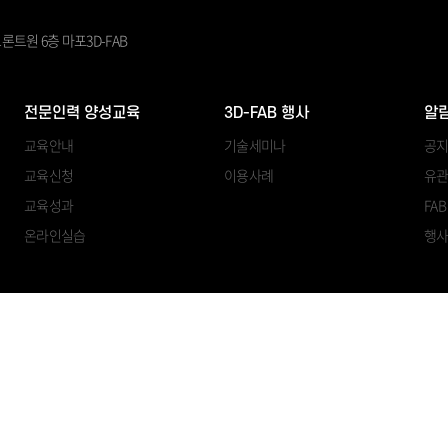
론트원 6층 마포3D-FAB
전문인력 양성교육
3D-FAB 행사
알
교육안내
기술세미나
공
교육신청
이용사례
유관
교육성과
FA
온라인실습
행