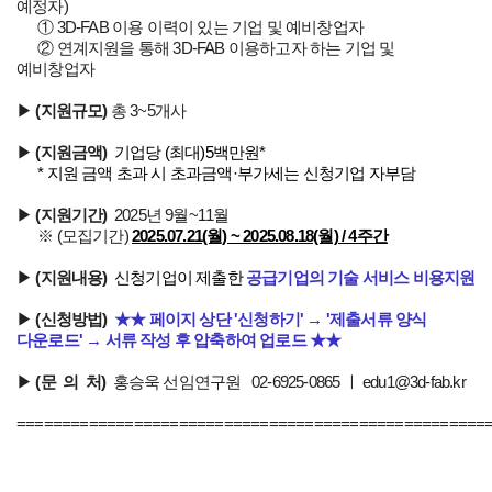
예정자)
① 3D-FAB 이용 이력이 있는 기업 및 예비창업자
② 연계지원을 통해 3D-FAB 이용하고자 하는 기업 및
예비창업자
▶
(지원규모)
총 3~5개사
▶
(지원금액)
기업당 (최대)5백만원*
* 지원 금액 초과 시 초과금액·부가세는 신청기업 자부담
▶
(지원기간)
2025년
9월~11월
※ (모집기간)
2025.07.21(월) ~ 2025.08.18(월) / 4주간
▶
(지원내용)
신청기업이 제출한
공급기업의 기술 서비스 비용지원
▶
(신청방법)
★
★ 페이지
상단 '신청하기' → '제출서류 양식
다운로드'
→
서류 작성 후 압축하여 업로드
★
★
▶
(문 의 처)
홍승욱 선임연구원 02-6925-0865 ㅣ edu1@3d-fab.kr
====================================================